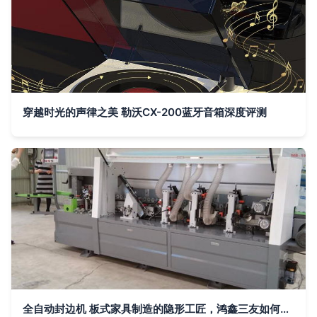
穿越时光的声律之美 勒沃CX-200蓝牙音箱深度评测
全自动封边机 板式家具制造的隐形工匠，鸿鑫三友如何重塑家居美学