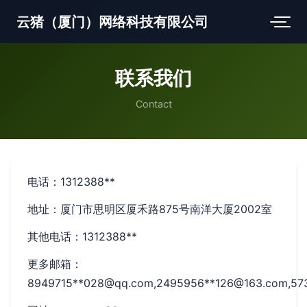
云猪（厦门）网络科技有限公司
联系我们
Contact
电话：1312388**
地址：厦门市思明区厦禾路875号南洋大厦2002室
其他电话：1312388**
更多邮箱：
8949715**
028@qq.com
,2495956**
126@163.com
,57